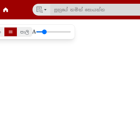
A
ං
පාලි