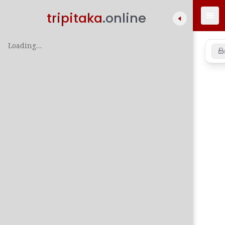
tripitaka
.online
Loading…
සි