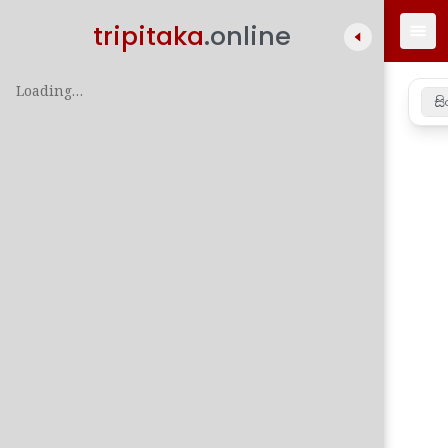
tripitaka
.online
Loading…
සි