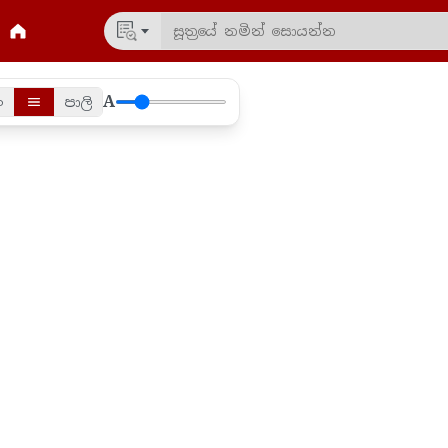
A
ං
පාලි