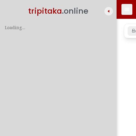
tripitaka
.online
Loading…
සි