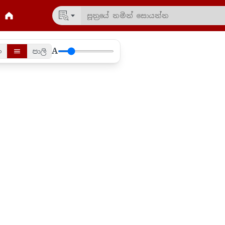
A
ං
පාලි