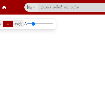
A
ං
පාලි