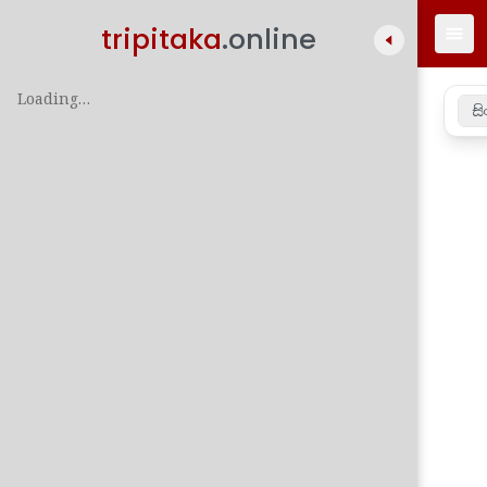
tripitaka
.online
Loading…
සි