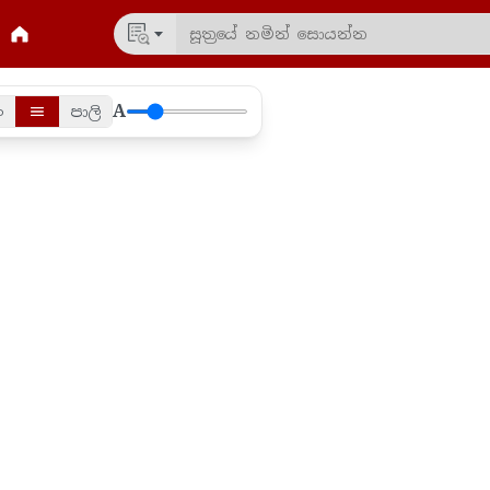
A
ං
පාලි