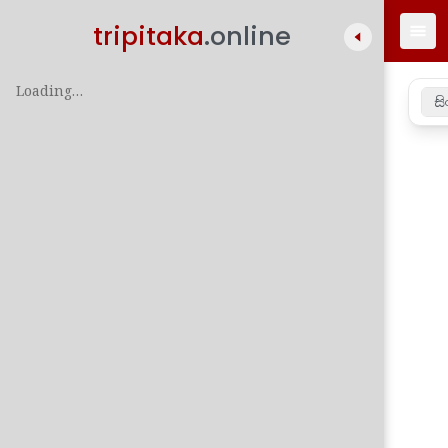
tripitaka
.online
Loading…
සි