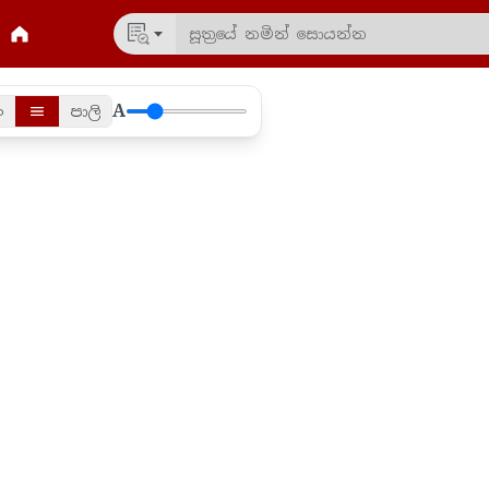
A
ං
පාලි