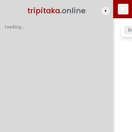
tripitaka
.online
Loading…
සි